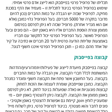
תכליתו של פרופיל פרטי בפייסבוק הוא לייצג אדם פרטי אמיתי.
שימוש בפרופיל הפרטי בניגוד לתכלית זו – מעמיד את הדף בסכנת
מחיקה. לפרופיל שכזה יש הגבלה על כמות החברים (נכון להיום
מדובר בתקרה של 5000 חברים). בעל הפרופיל גלוי כמובן (אלא
אם הוא מגדיר אחרת). פרופיל שכזה לא ניתן לפרסם בפרסום
ממומן וצורת הוספת החברים אליו היא באופן יזום – הם פונים ובעל
הפרופיל מאשר. בעל הפרופיל הפרטי יכול לתקשר עם חבריו
באמצעות שליחת הודעה פרטית לעד 20 חברים או כתיבה על קיר
של אחד מהם. כמו כן – תוכן הפרופיל הפרטי איננו חשוף לגוגל.
קבוצה בפייסבוק
קבוצה בפייסבוק מיועדת לייצוג של פעילות/יוזמה/רעיון/הזדהות
המשותפת לכלל חברי הקבוצה. אין הגבלה על כמות החברים
בקבוצה. בעל החשבון אשר פתח את הקבוצה חשוף ומוגדר כמנהל
הקבוצה. כמובן שפייסבוק שומרת לעצמה את הזכות למחוק
קבוצות פוגעניות או כאלה שפועלות בניגוד לחוק. לא ניתן לפרסם
באופן ממומן את הקבוצה. לקבוצה ניתן להצטרף באופן יזום – מי
שמעוניין לוחץ Join, קיימת גם אפשרות להצטרף באופן אקטיבי –
פונים לחבר והוא מצטרף. בניגוד לפרופיל פרטי, ניתן לשלוח מייל
כולל לרשימת תפוצה גדולה או לרשום על קיר של חבר. גם קבוצות