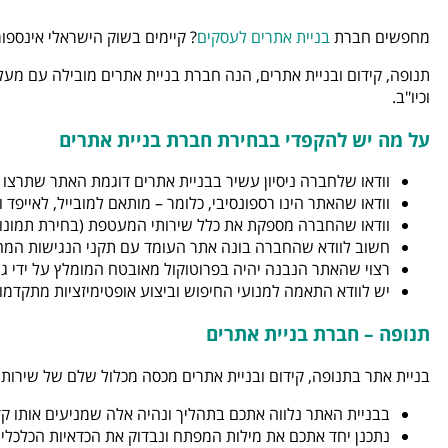
מחפשים חברת
בניית אתרים לעסקים
? קיימים בשוק הישראלי אינספור
תנופה, קידום ובניית אתרים, הנה חברת בניית אתרים מובילה עם מעל 
וכיו"ב.
על מה יש להקפדי בבחירת חברת בניית אתרים
וודאו שלחברה ניסיון עשיר בבניית אתרים דוגמת האתר שתרצו
וודאו שהאתר הינו רספונסיבי, כלומר – מותאם למובייל, לאייפד וכ
וודאו שהחברה מספקת את כלל שירותי המעטפת (בחירת תמונות או
חשוב לוודא שהחברה בונה אתר העומד עם תקני הנגישות המחו
רצוי שהאתר הנבנה יהיה בפרוטוקול מאובטח המומלץ על ידי גוגל PS
יש לוודא התאמה למנועי החיפוש וביצוע אופטימיזציות מתקדמ
תנופה – חברת בניית אתרים
בניית אתר בתנופה, קידום ובניית אתרים מכסה מכלול שלם של שירותי
בבניית האתר נלווה אתכם בתהליך ונהיה אלה שמניעים אותו קדי
נתכנן יחד אתכם את מילות המפתח ונבדוק את הכדאיות הכלכלי