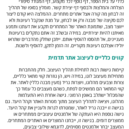
כללי על בית הספר, דף נוסף לכל מקצוע, דף המגולל סיפורי
הצלחה והמלצות ולבסוף דף יצירת קשר. מומלץ בסופו של תהליך
זה לבחון מה קורה אצל אתרים מתחרים. ההמלצה היא קודם ליצור
לכם סקיצה של מבנה ורק אז לבחון, על מנת שנקבל רעיונות ולא
ייווצר מצב, שתמונת האתר של המתחרים תקבע את דעתנו ותמנע
מאיתנו להיות יצירתיים. במידה ובשלב זה אתם נתקלים ברעיונות
מעניינים, אל תהססו להוסיף אותם. ייתכן שחלק מהדברים שתראו
יולידו אצלכם רעיונות מקוריים. זה הזמן לתקן, להוסיף ולשנות.
קווים כלליים לעיצוב אתר תדמית
קיימות גישות רבות לתחילת תהליך העיצוב. חלק מהחברות
מתחילות מעיצוב לוגו, במידה ויש, הן גוזרות קווי מתאר כלליים,
צורות וצבעים מהלוגו, ויוצרות גריד (מעין מבנה כללי) לאתר. את
קווי המתאר הם ממשיכים לפתח, כשהם מעצבים כל עמוד כך
שהמכלול ישתלב באופן הרמוני. גישה אחרת היא התעלמות
מהלוגו, ויציאה לתהליך העיצוב מתוך מטרות האתר וקהל היעד. גם
בגישה זו ייבנה גריד לאתר, שמטרתו לגרות ולעניין את קהל היעד.
גישה נוספת היא העתקה של אלמנטים עיצוביים ממתחרים או
ממוצרים דומים. בגישה זו, ייבחנו המוצרים או האתרים המתחרים.
המעצב יבחר אלמנטים מסוימים, לדוגמא שילובי צבעים,