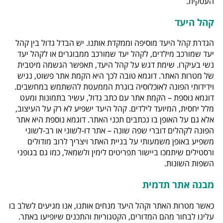
העסקית.
קהל היעד
הגדרת קהל היעד מוסיפה וממקדת אותנו. יש הבדל גדול בין קהל
יעד שמורכב מילדים, לקהל יעד שמורכב ממבוגרים או לקהל יעד
נשי בעיקרו. שימת דגש על קהל היעד, תאפשר הגשמה מיטבית
של מטרות האתר. דוגמא טובה לכך היא הקמת אתר פשוט, נגיש
וידידותי הפונה לאוכלוסיה בוגרת הממעטת להשתמש במחשבים.
דוגמא נוספת – הקמת אתר עם כתב גדול, עשיר בתמונות ומעט
מלל יחסית, המיועד לילדים. קהל היעד ישפיע לא רק על העיצוב,
אלא גם על האופן בו נכתבים תכני האתר. דוגמא נוספת היא אתר
הפונה לקהלים דוברי שפה שונה – אתר דו-לשוני או רב-לשוני
משפיע באופן משמעותי על בניית האתר ויצריך לרוב מודולים
ורסטילים שיתמכו ביישור תפריטים לימין ולשמאל, כמו גם בגופני
השפות השונות.
מבנה אתר תדמית
כאשר מטרות האתר וקהל היעד מנחים אותנו, אנו מגיעים לשלב בו
עלינו לבחור מהם המדורים, הקטגוריות והתכנים שיופיעו באתר.