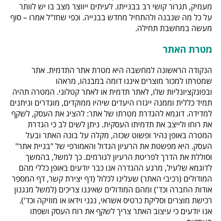
מעמיק, תגרור קושי רב בבנייתו. לעיתים ייווצר מצב בו יש לוותר
על כל מה שנבנה ולהתחיל מחדש בבנייה. וכפי שחז"ל אמרו – סוף
מעשה במחשבת תחילה.
מטרת האתר
הנקודה הראשונה למחשבה היא מטרת אתר התדמית. אתר
שמטרתו למכור מוצרים איננו דומה במבנהו, מראהו
ובפונקציונליות שלו, לאתר תדמית או לאתר קטלוגי. המטרה תהיה
תמיד כללית וממנה ייגזרו היעדים שיהיו ממוקדים, מוגדרים וניתנים
למדידה. דוגמא להגדרת מטרתו של אתר: להציג את העסק, לשקף
את רוחו ולייצב את תדמיתו העסקית. ניתן לשים לב כי הגדרת
המטרה באופן נהיר ופשוט שכזה, מקלה על בונה האתר ובעל
העסק. היא מפשטת את הרעיון הגדול והאמורפי של "בניית אתר"
וסוללת את הדרך לפריטת הרעיון לגורמים. כך למשל, בהמשך
לדוגמא שלעיל, מרגע ההגדרה אנו כבר יודעים באופן כללי מהם
המודולים (רכיבי האתר) שעלינו לכלול (דף יצירת קשר, דף המספר
אודות החברה וכד') ומהם המודולים שאיננו צריכים (למשל מנגנון
רכישת מוצרים וסליקת כרטיס אשראי, נגני וידאו או מוזיקה וכד').
אנו יודעים כי עיצוב האתר צריך לשקף את רוח העסק ושפתו