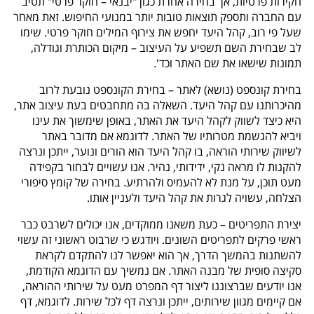
חקירות פרטיות, אך בחירה אחרת כגון "יבנאי – חוקר פרטי" תטיב
עם החברה ותספק תוצאות טובות יותר במנועי החיפוש. זאת מאחר
שעל פי רוב, קהל היעד יחפש את צירוף המילים חוקר פרטי. שימו
לב שבחירת השם תשפיע על העיצוב – מיקום הכותרת וגודלה,
תמונות שישאו את שם האתר וכד'.
בחירת קונספט (נושא) לאתר – בחירת הקונספט נובעת לרוב
מהיכרותנו עם קהל היעד. השאלה בה מתחבטים בעת עיצוב אתר,
היא כיצד לשווק לקהל היעד את האתר, באופן שימשוך את עינו
ויביא להגשמת מטרותיו של האתר. לדוגמא אם מדובר באתר
לשיווק שירותי הוראה, בו קהל היעד הוא הורים ונוער, ייתכן ונרצה
להקנות לו מראה נקי, ידידותי, נהיר. אנו עשויים לבחור בקפידה
מעט תוכן, על מנת לא להעמיס ולהרתיע. בחירה של קומץ סיפורי
הצלחה, עשויה לגרות את קהל היעד ולעניין אותו.
יצירת התפריטים – כעת משאנו ממוקדים, אנו יכולים לשרבט כבר
ראשי פרקים לתפריטים השונים. ויודגש כי שרבוט ראשוני זה עשוי
להשתנות בהמשך הדרך, אך הוא יאפשר לנו להתקדם לקראת
סקיצה סופית של מבנה האתר. אם נמשיך עם הדוגמא הקודמת,
אנו יודעים שברצוננו ליצור דף המפרט מעט על שירותי ההוראה,
אם קיימים מגוון שירותים, ייתכן ונרצה דף לכל שירות. לדוגמא, דף