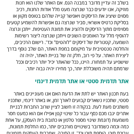
בשלב זה עדיין מדובר במבנה הגס. אם האתר שלנו הוא חנות
מוזיקה, אנו יודעים כבר שנרצה מעט מלל אודות החנות, רכיב
מסוים שיציג את הדיסקים ויאפשר קנייה שלהם בטופס מקוון או
בסליקת כרטיס אשראי, סביר שנרצה גם אפשרות להשמיע קטעים
מסוימים מתוך הדיסקים ולהציג את תמונת העטיפות. ייתכן ונרצה
להוסיף מלל על האומנים השונים וייתכן שנרצה ליצור רשימות
השמעה, קטגוריות של דיסקים "לוהטים" וכד'. רישום הרכיבים,
והחלטה טנטטיבית על מיקומם במפת האתר, הם שלב נוסף בדרך
ליצירת האתר. על פי רוב, חלק זה של בניית האתר, יהיה זה
שישפיע על תמחורו. היינו, ככל שהאתר יכיל יותר רכיבים וככל
שרמתם תהיה משוכללת יותר, כך מחירו יהיה גבוה יותר.
אתר תדמית סטטי או אתר תדמית דינמי
בעת תכנון האתר יש לתת את הדעת האם אנו מעוניינים באתר
סטטי, שתכניו נשארים קבועים לאורך זמן, או באתר דינמי, שתכניו
משתנים מעת לעת. בנקודה זו חשוב לציין שרוב החברות לבניית
אתרים יגבו מכם כסף עבור כל שינוי קטן אפילו אם הוא כמעט חסר
משמעות (דוגמת שינוי מספר טלפון או כתובת בית העסק), על אחת
כמה וכמה כשמדובר בשינויים מורכבים יותר, כמו החלפת תמונות,
עריכת תוכן, הוספת תוכן וכד'. זו הסיבה, שמרבית העסקים מזמינים,