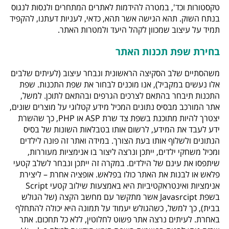
טקסטורות וכד', במטרה להידמות לאתרים המתחרים ולנסות לנגוס
בנתח השוק. תהא הגישה אשר תהא, כדאי, לעניות דעתנו, להקפיד
תמיד על עיצוב שמכוון לקהל היעד ולמטרות האתר.
בחירת שפת תכנות האתר
משהסתיים שלב הסקיצה הראשונית ונבחר עיצוב (לעיתים שלבים
אלו נעשים במקביל), אנו מוכנים לבחור את שפת התכנות. שפת
התכנות תיבחר בהתאם לצרכים הגרפים ובהתאם לתוכן. למשל,
אתר המורכב מבסיס נתונים המכיל מידע קטלוגי על מוצרים שונים,
יצטרך להיות מתוכנת בשפת צד שרת ASP או PHP, כך שהשרת
ידע לעבד את המידע, לרשום אותו בטבלאות השונות של בסיס
הנתונים ולשלוף אותו בעת הצורך. במידה ואתר זה פונה לילדים
ומכיל משחקי ילדים, ייתכן ונרצה ליצור בו אנימציות מעוררות,
שיתפסו את עינם של הילדים. במקרה זה ייתכן ונבחר לשלב קטעי
פלאש או לבנות את האתר כולו בפלאש. אופציה אחרת – ליצירת
אנימציות ואינטראקטיביות היא באמצעות שילוב קטעי Script
בשפת Javasrcipt אשר מתקשר עם מחשב הקצה (של הגולש
בבית), כך למשל, כשהגולש יעמוד על תמונה היא יכולה להתחלף
באחרת. לעיתים נרצה אתר פשוט לחלוטין, ללא כל תחכום. אתר