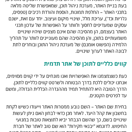
בעת בניית האתר, מערכת ניהול תוכן, שמאפשרת שליטה מלאה
בתכני האתר – החלפת תמונות, הוספת והורדת רכיבים (טפסים,
גלריות וכד'), עריכת מלל, שינויי מיקום ועיצוב. יחד עם זאת, ישנם
עסקים שמעדיפים לחסוך ולוותר על האפשרות של עדכון תכני
האתר בעצמם, הן מהסיבה שהם אינם מצפים שיהיו שינויים
משמעותיים בתוכן, והן מהסיבה שהם מעוניינים לוותר על תהליך
הלמידה (הפשוט אומנם) של מערכת ניהול התוכן ובוחרים לתת
לבונה האתר לערוך שינויים.
קווים כלליים לתוכן של אתר תדמית
כעת כשצמצמנו את האפשרויות ואנו מונחים על ידי קווים מסוימים,
אנחנו יכולים ללכת בדרך הבטוחה ולשרטט קווים כלליים לתוכן.
הדרך הטובה היא להתחיל תמיד מההגדרה הכללית הגדולה, ומשם
עד לפרטים הקטנים.
בחירת שם האתר – השם נובע ממטרות האתר וייעודו כשיש לקחת
בחשבון את קהל היעד. לאחר מכן כדאי לבחון האם ניתן לעשות
שינויים בשם, כך שהשם הנבחר יביא לתוצאות טובות במנועי
החיפוש. לדוגמא "יבנאי חקירות" הוא שם טוב לאתר של חברת