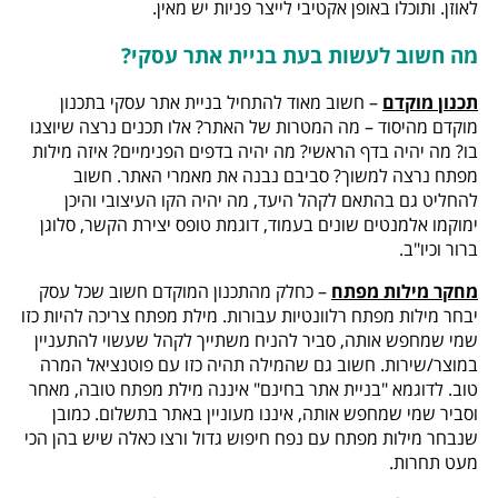
לאוזן. ותוכלו באופן אקטיבי לייצר פניות יש מאין.
מה חשוב לעשות בעת בניית אתר עסקי?
תכנון מוקדם
– חשוב מאוד להתחיל בניית אתר עסקי בתכנון
מוקדם מהיסוד – מה המטרות של האתר? אלו תכנים נרצה שיוצגו
בו? מה יהיה בדף הראשי? מה יהיה בדפים הפנימיים? איזה מילות
מפתח נרצה למשוך? סביבם נבנה את מאמרי האתר. חשוב
להחליט גם בהתאם לקהל היעד, מה יהיה הקו העיצובי והיכן
ימוקמו אלמנטים שונים בעמוד, דוגמת טופס יצירת הקשר, סלוגן
ברור וכיו"ב.
מחקר מילות מפתח
– כחלק מהתכנון המוקדם חשוב שכל עסק
יבחר מילות מפתח רלוונטיות עבורות. מילת מפתח צריכה להיות כזו
שמי שמחפש אותה, סביר להניח משתייך לקהל שעשוי להתעניין
במוצר/שירות. חשוב גם שהמילה תהיה כזו עם פוטנציאל המרה
טוב. לדוגמא "בניית אתר בחינם" איננה מילת מפתח טובה, מאחר
וסביר שמי שמחפש אותה, איננו מעוניין באתר בתשלום. כמובן
שנבחר מילות מפתח עם נפח חיפוש גדול ורצו כאלה שיש בהן הכי
מעט תחרות.