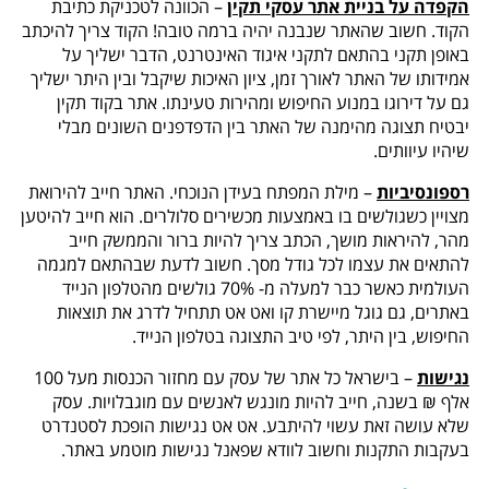
הקפדה על בניית אתר עסקי תקין
– הכוונה לטכניקת כתיבת
הקוד. חשוב שהאתר שנבנה יהיה ברמה טובה! הקוד צריך להיכתב
באופן תקני בהתאם לתקני איגוד האינטרנט, הדבר ישליך על
אמידותו של האתר לאורך זמן, ציון האיכות שיקבל ובין היתר ישליך
גם על דירוגו במנוע החיפוש ומהירות טעינתו. אתר בקוד תקין
יבטיח תצוגה מהימנה של האתר בין הדפדפנים השונים מבלי
שיהיו עיוותים.
רספונסיביות
– מילת המפתח בעידן הנוכחי. האתר חייב להירואת
מצויין כשגולשים בו באמצעות מכשירים סלולרים. הוא חייב להיטען
מהר, להיראות מושך, הכתב צריך להיות ברור והממשק חייב
להתאים את עצמו לכל גודל מסך. חשוב לדעת שבהתאם למגמה
העולמית כאשר כבר למעלה מ- 70% גולשים מהטלפון הנייד
באתרים, גם גוגל מיישרת קו ואט אט תתחיל לדרג את תוצאות
החיפוש, בין היתר, לפי טיב התצוגה בטלפון הנייד.
נגישות
– בישראל כל אתר של עסק עם מחזור הכנסות מעל 100
אלף ₪ בשנה, חייב להיות מונגש לאנשים עם מוגבלויות. עסק
שלא עושה זאת עשוי להיתבע. אט אט נגישות הופכת לסטנדרט
בעקבות התקנות וחשוב לוודא שפאנל נגישות מוטמע באתר.