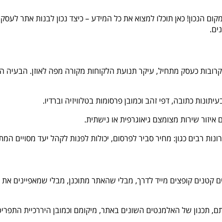
ום הנכון! כאן תוכלו למצוא את כל המידע – כיצד נכון לבנות אתר לע
ים.
רובות כעסק מתחיל, עיקר תנועת הלקוחות מקורה מפה לאוזן. הבעיה היא
תונות כתובה, דפי זהב וכמובן פרסומות בטלוויזיה וברדיו.
איזור שירות מצומצם גיאוגרפית או נישתית.
ת רבים כגון: מחיר סביר לפרסום, יכולות לפנות לקהל יעד מסויים המתוח
ם קטנים קופצים מייד לדרך, מבלי שהאתר מתוכנן, מבלי שמאפיינים את
ם, תכנון של האלמנטים השונים באתר, מיקומם וכמובן היררכיית התפריט