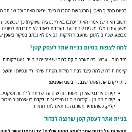
בסיום תהליך האפיון מתגבשת ההבנה כיצד ייראה האתר וכל שנותר ה
חשוב מאוד שמאמרי האתר יכתבו באוריינטציה שיווקית! כך שכשמגיע
משקיעים במלל מגלים שהתנועה הזורמת לאתר לא מתרגמת לפונים בפועל
מבוצע שכתוב לתוכן שמעביר הלקוח, גם אם לא נכתב במקור באופן שיו
למה לצפות בסיום בניית אתר לעסק קטן?
מזל טוב – עכשיו כשהאתר הוקם לרוב יש ציפייה שמייד יגיעו לקוחות.
קיימת תורה שלמה כיצד לבחור מילות מפתח שיהיו רלוונטיות ויימשכו ק
ניתן לקדם את האתר שנבנה בשני אופנים:
קידום אורגני שאורך מספר חודשים עד שמתחיל להיות אפקטיבי, 
קידום ממומן – קידום שהינו מיידי וניתן לקדם בו אינספור מיל
קליק, כשהמחיר משתנה בהתאם לתחרותיות.
בניית אתר לעסק קטן שרוצה לגדול
חושבים על בניית אתר לעסק הקטן שלכם? צרו עימנו קשר לייעוץ ראשוני