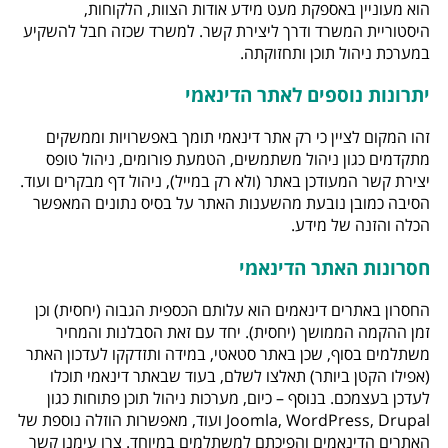
הוא מעוניין באספקת מעט מידע אודות הצוות, הלקוחות,
היסטוריית המשרד ודרך ליצירת קשר. למשרד שכזה חבל להשקיע
במערכת ניהול תוכן ותחזוקתה.
יתרונות נוספים לאתר הדינאמי
זהו המקום לציין כי רק אתר דינאמי תומך באפשרויות וממשקים
מתקדמים כגון ניהול משתמשים, הטמעת פורומים, ניהול טופס
יצירת קשר המעודכן באתר (ולא רק במייל), ניהול דף מבקרים ועוד.
הסיבה כמובן נובעת מהשענות האתר על בסיס נתונים המאפשר
הכלה והזנה של מידע.
חסרונות האתר הדינאמי
החסרון באתרים דינאמים הוא עלותם הכספית הגבוה (יחסית) וכן
זמן ההקמה הממושך (יחסית). יחד עם זאת הסבלנות והמחיר
משתלמים בסוף, שכן באתר סטאטי, במידה ותזדקקו לעדכון האתר
(אפילו הקטן ביותר) תאלצו לשלם, בעוד שבאתר דינאמי תוכלו
לעדכן בעצמכם. בנוסף – כיום, מערכות ניהול תוכן פתוחות כגון
Joomla, WordPress, Drupal ועוד, מאפשרות הוזלה נוספת של
האתרים הדינאמים והפיכתם למשתלמים במיוחד. צרו עימנו קשר