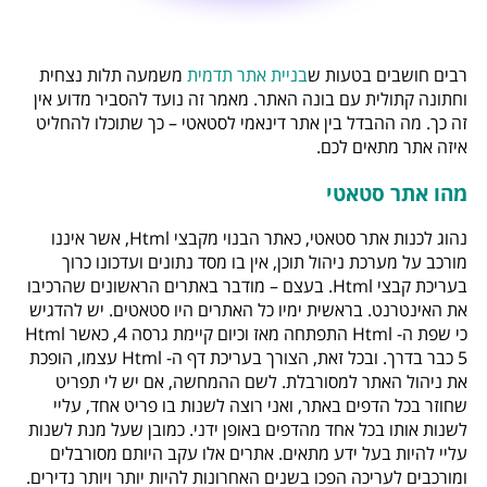
רבים חושבים בטעות ש
בניית אתר תדמית
משמעה תלות נצחית
וחתונה קתולית עם בונה האתר. מאמר זה נועד להסביר מדוע אין
זה כך. מה ההבדל בין אתר דינאמי לסטאטי – כך שתוכלו להחליט
איזה אתר מתאים לכם.
מהו אתר סטאטי
נהוג לכנות אתר סטאטי, כאתר הבנוי מקבצי Html, אשר איננו
מורכב על מערכת ניהול תוכן, אין בו מסד נתונים ועדכונו כרוך
בעריכת קבצי Html. בעצם – מודבר באתרים הראשונים שהרכיבו
את האינטרנט. בראשית ימיו כל האתרים היו סטאטים. יש להדגיש
כי שפת ה- Html התפתחה מאז וכיום קיימת גרסה 4, כאשר Html
5 כבר בדרך. ובכל זאת, הצורך בעריכת דף ה- Html עצמו, הופכת
את ניהול האתר למסורבלת. לשם ההמחשה, אם יש לי תפריט
שחוזר בכל הדפים באתר, ואני רוצה לשנות בו פריט אחד, עליי
לשנות אותו בכל אחד מהדפים באופן ידני. כמובן שעל מנת לשנות
עליי להיות בעל ידע מתאים. אתרים אלו עקב היותם מסורבלים
ומורכבים לעריכה הפכו בשנים האחרונות להיות יותר ויותר נדירים.