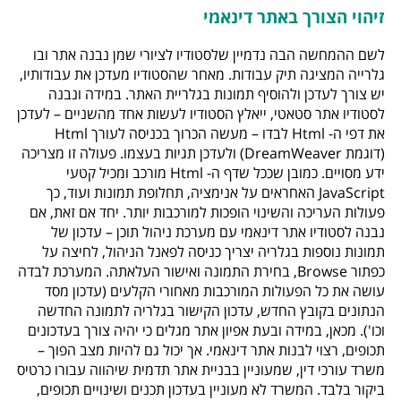
זיהוי הצורך באתר דינאמי
לשם ההמחשה הבה נדמיין שלסטודיו לציורי שמן נבנה אתר ובו
גלרייה המציגה תיק עבודות. מאחר שהסטודיו מעדכן את עבודותיו,
יש צורך לעדכן ולהוסיף תמונות בגלריית האתר. במידה ונבנה
לסטודיו אתר סטאטי, ייאלץ הסטודיו לעשות אחד מהשניים – לעדכן
את דפי ה- Html לבדו – מעשה הכרוך בכניסה לעורך Html
(דוגמת DreamWeaver) ולעדכן תגיות בעצמו. פעולה זו מצריכה
ידע מסויים. כמובן שככל שדף ה- Html מורכב ומכיל קטעי
JavaScript האחראים על אנימציה, תחלופת תמונות ועוד, כך
פעולות העריכה והשינוי הופכות למורכבות יותר. יחד אם זאת, אם
נבנה לסטודיו אתר דינאמי עם מערכת ניהול תוכן – עדכון של
תמונות נוספות בגלריה יצריך כניסה לפאנל הניהול, לחיצה על
כפתור Browse, בחירת התמונה ואישור העלאתה. המערכת לבדה
עושה את כל הפעולות המורכבות מאחורי הקלעים (עדכון מסד
הנתונים בקובץ החדש, עדכון הקישור בגלריה לתמונה החדשה
וכו'). מכאן, במידה ובעת אפיון אתר מגלים כי יהיה צורך בעדכונים
תכופים, רצוי לבנות אתר דינאמי. אך יכול גם להיות מצב הפוך –
משרד עורכי דין, שמעוניין בבניית אתר תדמית שיהווה עבורו כרטיס
ביקור בלבד. המשרד לא מעוניין בעדכון תכנים ושינויים תכופים,