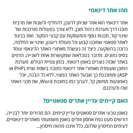
מהו אתר דינאמי
אתר דינאמי הוא אתר שניתן לרענן, להחליף ולשנות את מרבית
תוכנו דרך מערכת ניהול תוכן, ללא צורך בפעולות מורכבות של
שינוי קוד, תכנות נוסף והתעסקות עם קבצי המקור. זאת בניגוד
לאתר סטאטי שתוכנו קבוע וכל פעולת ריענון, שינוי או החלפה,
כרוכה בהשקעה. כיצד זה נעשה? מאחורי האתר הדינאמי עומד
בסיס נתונים. מדובר בטבלאות שמקושרות אחת לשנייה. הדפים
באתר שכזה נוצרים באופן דינאמי, בזמן צפיית הגולש. מערכת
התוכן שעומדת מאחורי אתר דינאמי כתובה בשפת שרת (PHP או
ASP) ומתוכננת כך שבעל האתר המצוי, ללא כל הבנה, יוכל
באמצעות ממשק קל, לערוך כמו בתוכנת Word, את תכני האתר
שלו ולעדכנם.
האם קיימים עדיין אתרים סטאטיים?
באופן טבעי אתרים סטאטים עדיין קיימים. הם מהירים יותר לבנייה,
דורשים מעט נפח אחסון וזולים באופן משמעותי מאתרים דינאמיים.
לעיתים החיסרון שלהם, כלל איננו מהווה חיסרון…